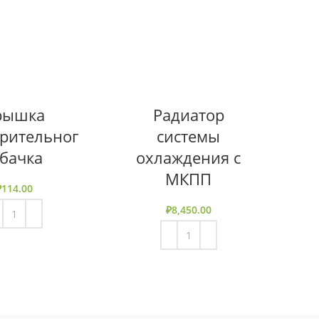
рышка
Радиатор
рительног
системы
 бачка
охлаждения с
МКПП
₽
114.00
₽
8,450.00
 КОРЗИНУ
В КОРЗИНУ