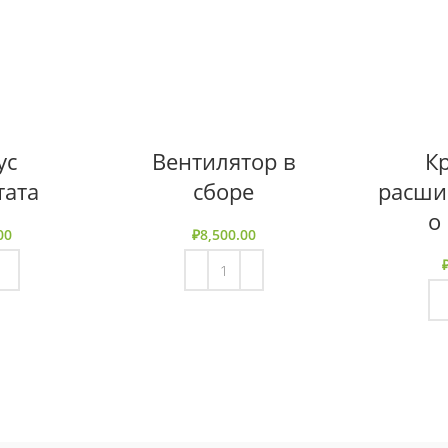
ус
Вентилятор в
К
тата
сборе
расши
о
00
₽
8,500.00
НУ
В КОРЗИНУ
В