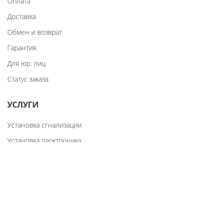
Оплата
Доставка
Обмен и возврат
Гарантия
Для юр. лиц
Статус заказа
УСЛУГИ
Установка сгнализации
Установка парктроника
Установка ксенона
Восстановление шаровых
О НАС
Реквизиты